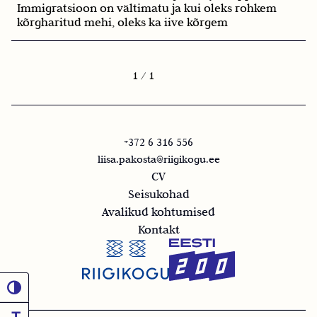
Immigratsioon on vältimatu ja kui oleks rohkem
kõrgharitud mehi, oleks ka iive kõrgem
1
/ 1
+372 6 316 556
liisa.pakosta@riigikogu.ee
CV
Seisukohad
Avalikud kohtumised
Kontakt
Toggle High Contrast