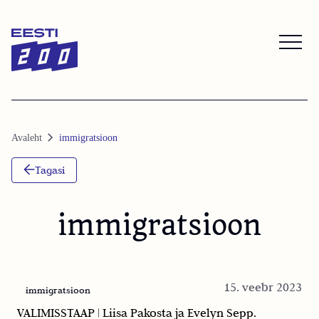
Skip
Skip
to
to
Content
navigation
Avaleht
immigratsioon
Tagasi
immigratsioon
15. veebr 2023
immigratsioon
VALIMISSTAAP | Liisa Pakosta ja Evelyn Sepp.