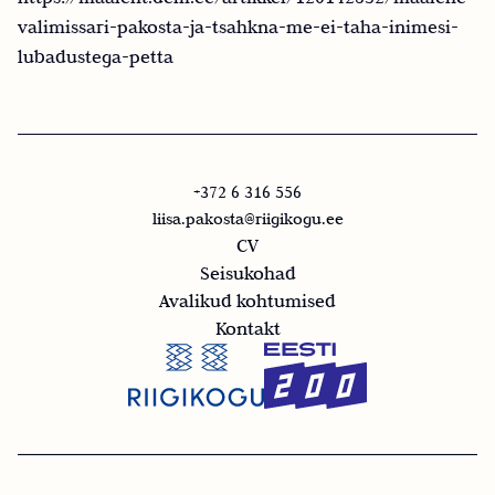
valimissari-pakosta-ja-tsahkna-me-ei-taha-inimesi-
lubadustega-petta
+372 6 316 556
liisa.pakosta@riigikogu.ee
CV
Seisukohad
Avalikud kohtumised
Kontakt