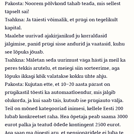
Pakosta: Noorem põlvkond tahab teada, mis sellest
täpselt sai!
Tsahkna: Ja täiesti võimalik, et prügi on tegelikult
kapital.
Maalehe uurivad ajakirjanikud ju korraldasid
jälgimise, panid prügi sisse andurid ja vaatasid, kuhu
see lõpuks jõuab.
Tsahkna: Mäletan seda uurimust väga hästi ja meil ka
peres tekkis arutelu, et meiegi siin sorteerime, aga
lõpuks ikkagi kõik valatakse kokku ühte ahju.
Pakosta: Kujutan ette, et 10–20 aasta pärast on
prügikastil tõesti ka automaatloendur, mis jälgib
olukorda, ja kui saab täis, kutsub ise prügiauto välja.
Teil on mõned kategooriad inimesi, kellele Eesti 200
lubab konkreetset raha. Hea õpetaja peab saama 3000
eurot palka ja teatud õdede kontingent 2500 eurot.
Aga saan ma õigesti aru, et pensionäridele ei luba te