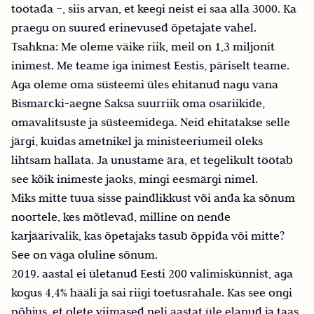
töötada –, siis arvan, et keegi neist ei saa alla 3000. Ka
praegu on suured erinevused õpetajate vahel.
Tsahkna: Me oleme väike riik, meil on 1,3 miljonit
inimest. Me teame iga inimest Eestis, päriselt teame.
Aga oleme oma süsteemi üles ehitanud nagu vana
Bismarcki-aegne Saksa suurriik oma osariikide,
omavalitsuste ja süsteemidega. Neid ehitatakse selle
järgi, kuidas ametnikel ja ministeeriumeil oleks
lihtsam hallata. Ja unustame ära, et tegelikult töötab
see kõik inimeste jaoks, mingi eesmärgi nimel.
Miks mitte tuua sisse paindlikkust või anda ka sõnum
noortele, kes mõtlevad, milline on nende
karjäärivalik, kas õpetajaks tasub õppida või mitte?
See on väga oluline sõnum.
2019. aastal ei ületanud Eesti 200 valimiskünnist, aga
kogus 4,4% hääli ja sai riigi toetusrahale. Kas see ongi
põhjus, et olete viimased neli aastat üle elanud ja taas