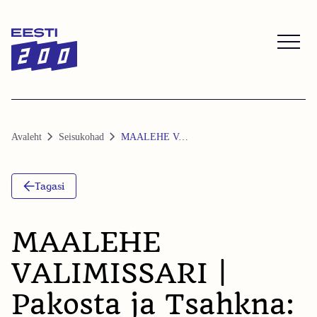
Skip
Skip
to
to
Content
navigation
Avaleht
Seisukohad
MAALEHE VALIMISSARI | Pakosta ja Tsahkna: me ei taha inimesi lubadustega petta
Tagasi
MAALEHE
VALIMISSARI |
Pakosta ja Tsahkna: