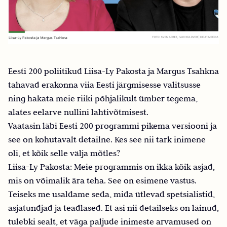
Eesti 200 poliitikud Liisa-Ly Pakosta ja Margus Tsahkna
tahavad erakonna viia Eesti järgmisesse valitsusse
ning hakata meie riiki põhjalikult ümber tegema,
alates eelarve nullini lahtivõtmisest.
Vaatasin läbi Eesti 200 programmi pikema versiooni ja
see on kohutavalt detailne. Kes see nii tark inimene
oli, et kõik selle välja mõtles?
Liisa-Ly Pakosta: Meie programmis on ikka kõik asjad,
mis on võimalik ära teha. See on esimene vastus.
Teiseks me usaldame seda, mida ütlevad spetsialistid,
asjatundjad ja teadlased. Et asi nii detailseks on läinud,
tulebki sealt, et väga paljude inimeste arvamused on