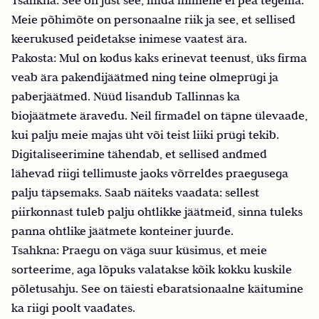
Meie põhimõte on personaalne riik ja see, et sellised
keerukused peidetakse inimese vaatest ära.
Pakosta: Mul on kodus kaks erinevat teenust, üks firma
veab ära pakendijäätmed ning teine olmeprügi ja
paberjäätmed. Nüüd lisandub Tallinnas ka
biojäätmete äravedu. Neil firmadel on täpne ülevaade,
kui palju meie majas üht või teist liiki prügi tekib.
Digitaliseerimine tähendab, et sellised andmed
lähevad riigi tellimuste jaoks võrreldes praegusega
palju täpsemaks. Saab näiteks vaadata: sellest
piirkonnast tuleb palju ohtlikke jäätmeid, sinna tuleks
panna ohtlike jäätmete konteiner juurde.
Tsahkna: Praegu on väga suur küsimus, et meie
sorteerime, aga lõpuks valatakse kõik kokku kuskile
põletusahju. See on täiesti ebaratsionaalne käitumine
ka riigi poolt vaadates.