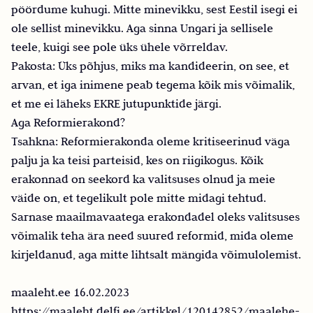
pöördume kuhugi. Mitte minevikku, sest Eestil isegi ei
ole sellist minevikku. Aga sinna Ungari ja sellisele
teele, kuigi see pole üks ühele võrreldav.
Pakosta: Üks põhjus, miks ma kandideerin, on see, et
arvan, et iga inimene peab tegema kõik mis võimalik,
et me ei läheks EKRE jutupunktide järgi.
Aga Reformierakond?
Tsahkna: Reformierakonda oleme kritiseerinud väga
palju ja ka teisi parteisid, kes on riigikogus. Kõik
erakonnad on seekord ka valitsuses olnud ja meie
väide on, et tegelikult pole mitte midagi tehtud.
Sarnase maailmavaatega erakondadel oleks valitsuses
võimalik teha ära need suured reformid, mida oleme
kirjeldanud, aga mitte lihtsalt mängida võimulolemist.
maaleht.ee 16.02.2023
https://maaleht.delfi.ee/artikkel/120142852/maalehe-