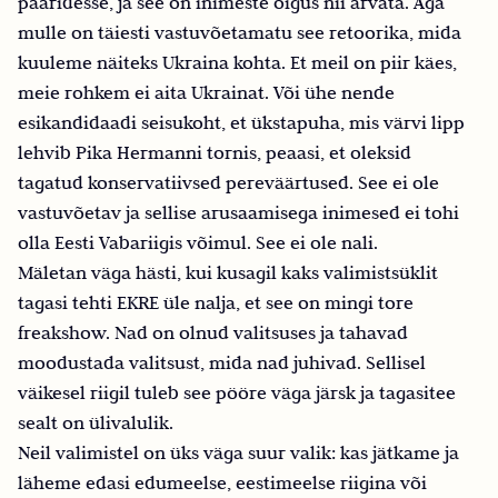
paaridesse, ja see on inimeste õigus nii arvata. Aga
mulle on täiesti vastuvõetamatu see retoorika, mida
kuuleme näiteks Ukraina kohta. Et meil on piir käes,
meie rohkem ei aita Ukrainat. Või ühe nende
esikandidaadi seisukoht, et ükstapuha, mis värvi lipp
lehvib Pika Hermanni tornis, peaasi, et oleksid
tagatud konservatiivsed pereväärtused. See ei ole
vastuvõetav ja sellise arusaamisega inimesed ei tohi
olla Eesti Vabariigis võimul. See ei ole nali.
Mäletan väga hästi, kui kusagil kaks valimistsüklit
tagasi tehti EKRE üle nalja, et see on mingi tore
freakshow. Nad on olnud valitsuses ja tahavad
moodustada valitsust, mida nad juhivad. Sellisel
väikesel riigil tuleb see pööre väga järsk ja tagasitee
sealt on ülivalulik.
Neil valimistel on üks väga suur valik: kas jätkame ja
läheme edasi edumeelse, eestimeelse riigina või