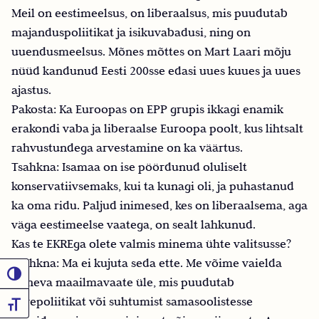
Meil on eestimeelsus, on liberaalsus, mis puudutab
majanduspoliitikat ja isikuvabadusi, ning on
uuendusmeelsus. Mõnes mõttes on Mart Laari mõju
nüüd kandunud Eesti 200sse edasi uues kuues ja uues
ajastus.
Pakosta: Ka Euroopas on EPP grupis ikkagi enamik
erakondi vaba ja liberaalse Euroopa poolt, kus lihtsalt
rahvustundega arvestamine on ka väärtus.
Tsahkna: Isamaa on ise pöördunud oluliselt
konservatiivsemaks, kui ta kunagi oli, ja puhastanud
ka oma ridu. Paljud inimesed, kes on liberaalsema, aga
väga eestimeelse vaatega, on sealt lahkunud.
Kas te EKREga olete valmis minema ühte valitsusse?
Tsahkna: Ma ei kujuta seda ette. Me võime vaielda
Toggle High Contrast
erineva maailmavaate üle, mis puudutab
perepoliitikat või suhtumist samasoolistesse
Toggle Font size