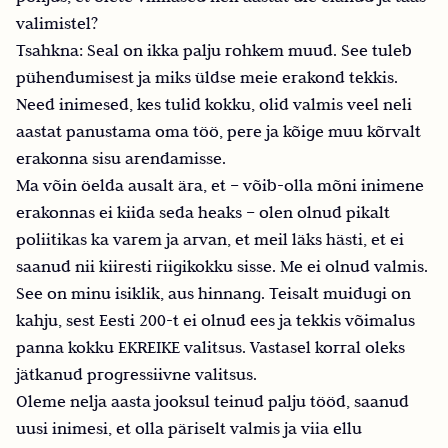
valimistel?
Tsahkna: Seal on ikka palju rohkem muud. See tuleb
pühendumisest ja miks üldse meie erakond tekkis.
Need inimesed, kes tulid kokku, olid valmis veel neli
aastat panustama oma töö, pere ja kõige muu kõrvalt
erakonna sisu arendamisse.
Ma võin öelda ausalt ära, et – võib-olla mõni inimene
erakonnas ei kiida seda heaks – olen olnud pikalt
poliitikas ka varem ja arvan, et meil läks hästi, et ei
saanud nii kiiresti riigikokku sisse. Me ei olnud valmis.
See on minu isiklik, aus hinnang. Teisalt muidugi on
kahju, sest Eesti 200-t ei olnud ees ja tekkis võimalus
panna kokku EKREIKE valitsus. Vastasel korral oleks
jätkanud progressiivne valitsus.
Oleme nelja aasta jooksul teinud palju tööd, saanud
uusi inimesi, et olla päriselt valmis ja viia ellu