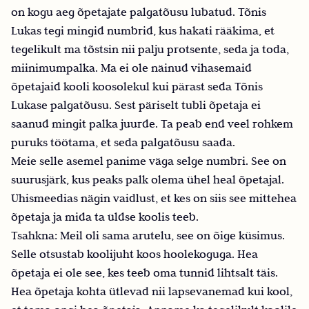
on kogu aeg õpetajate palgatõusu lubatud. Tõnis
Lukas tegi mingid numbrid, kus hakati rääkima, et
tegelikult ma tõstsin nii palju protsente, seda ja toda,
miinimumpalka. Ma ei ole näinud vihasemaid
õpetajaid kooli koosolekul kui pärast seda Tõnis
Lukase palgatõusu. Sest päriselt tubli õpetaja ei
saanud mingit palka juurde. Ta peab end veel rohkem
puruks töötama, et seda palgatõusu saada.
Meie selle asemel panime väga selge numbri. See on
suurusjärk, kus peaks palk olema ühel heal õpetajal.
Ühismeedias nägin vaidlust, et kes on siis see mittehea
õpetaja ja mida ta üldse koolis teeb.
Tsahkna: Meil oli sama arutelu, see on õige küsimus.
Selle otsustab koolijuht koos hoolekoguga. Hea
õpetaja ei ole see, kes teeb oma tunnid lihtsalt täis.
Hea õpetaja kohta ütlevad nii lapsevanemad kui kool,