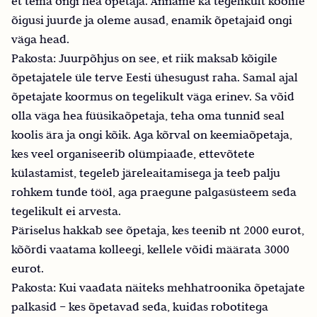
et tema ongi hea õpetaja. Anname ka tegelikult koolile
õigusi juurde ja oleme ausad, enamik õpetajaid ongi
väga head.
Pakosta: Juurpõhjus on see, et riik maksab kõigile
õpetajatele üle terve Eesti ühesugust raha. Samal ajal
õpetajate koormus on tegelikult väga erinev. Sa võid
olla väga hea füüsikaõpetaja, teha oma tunnid seal
koolis ära ja ongi kõik. Aga kõrval on keemiaõpetaja,
kes veel organiseerib olümpiaade, ettevõtete
külastamist, tegeleb järeleaitamisega ja teeb palju
rohkem tunde tööl, aga praegune palgasüsteem seda
tegelikult ei arvesta.
Päriselus hakkab see õpetaja, kes teenib nt 2000 eurot,
kõõrdi vaatama kolleegi, kellele võidi määrata 3000
eurot.
Pakosta: Kui vaadata näiteks mehhatroonika õpetajate
palkasid – kes õpetavad seda, kuidas robotitega