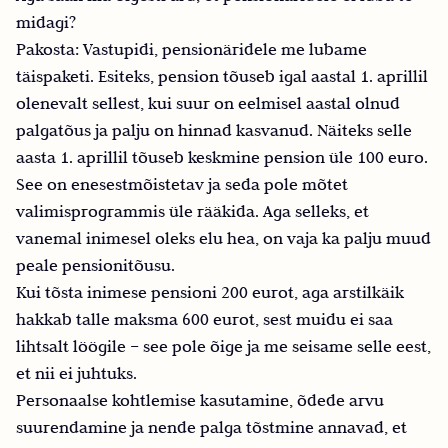
midagi?
Pakosta: Vastupidi, pensionäridele me lubame
täispaketi. Esiteks, pension tõuseb igal aastal 1. aprillil
olenevalt sellest, kui suur on eelmisel aastal olnud
palgatõus ja palju on hinnad kasvanud. Näiteks selle
aasta 1. aprillil tõuseb keskmine pension üle 100 euro.
See on enesestmõistetav ja seda pole mõtet
valimisprogrammis üle rääkida. Aga selleks, et
vanemal inimesel oleks elu hea, on vaja ka palju muud
peale pensionitõusu.
Kui tõsta inimese pensioni 200 eurot, aga arstilkäik
hakkab talle maksma 600 eurot, sest muidu ei saa
lihtsalt löögile – see pole õige ja me seisame selle eest,
et nii ei juhtuks.
Personaalse kohtlemise kasutamine, õdede arvu
suurendamine ja nende palga tõstmine annavad, et