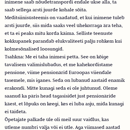
inimene saab nõudetranspordi endale ukse alla, ta
saab sellega arsti juurde kohale sõita.
Meditsiinisüsteemis on vaadatud, et kui inimene tuleb
arsti juurde, siis mida saaks veel ühekorraga ära teha,
et ta ei peaks mitu korda käima. Selliste teenuste
kokkupanek parandab elukvaliteeti palju rohkem kui
kolmesõnalised loosungid.
Tsahkna: Me ei taha inimesi petta. See on kõige
tavalisem valimislubadus, et me kahekordistame
pensione, viime pensionärid Euroopas viiendale
tasemele, mis iganes. Seda on lubanud aastaid enamik
erakondi. Mitte kunagi seda ei ole juhtunud. Oleme
saanud ka päris head tagasisidet just pensionäride
käest, et lõpuks on keegi, kes ei luba asju, mida kunagi
ei täideta.
Õpetajate palkade üle oli meil suur vaidlus, kas
ütleme numbri välja või ei ütle. Aga viimased aastad