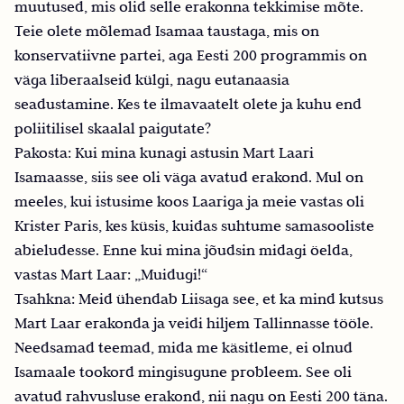
muutused, mis olid selle erakonna tekkimise mõte.
Teie olete mõlemad Isamaa taustaga, mis on
konservatiivne partei, aga Eesti 200 programmis on
väga liberaalseid külgi, nagu eutanaasia
seadustamine. Kes te ilmavaatelt olete ja kuhu end
poliitilisel skaalal paigutate?
Pakosta: Kui mina kunagi astusin Mart Laari
Isamaasse, siis see oli väga avatud erakond. Mul on
meeles, kui istusime koos Laariga ja meie vastas oli
Krister Paris, kes küsis, kuidas suhtume samasooliste
abieludesse. Enne kui mina jõudsin midagi öelda,
vastas Mart Laar: „Muidugi!“
Tsahkna: Meid ühendab Liisaga see, et ka mind kutsus
Mart Laar erakonda ja veidi hiljem Tallinnasse tööle.
Needsamad teemad, mida me käsitleme, ei olnud
Isamaale tookord mingisugune probleem. See oli
avatud rahvusluse erakond, nii nagu on Eesti 200 täna.