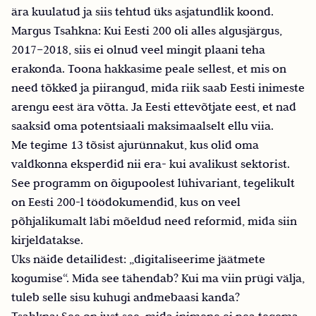
ära kuulatud ja siis tehtud üks asjatundlik koond.
Margus Tsahkna: Kui Eesti 200 oli alles algusjärgus,
2017–2018, siis ei olnud veel mingit plaani teha
erakonda. Toona hakkasime peale sellest, et mis on
need tõkked ja piirangud, mida riik saab Eesti inimeste
arengu eest ära võtta. Ja Eesti ettevõtjate eest, et nad
saaksid oma potentsiaali maksimaalselt ellu viia.
Me tegime 13 tõsist ajurünnakut, kus olid oma
valdkonna eksperdid nii era- kui avalikust sektorist.
See programm on õigupoolest lühivariant, tegelikult
on Eesti 200-l töödokumendid, kus on veel
põhjalikumalt läbi mõeldud need reformid, mida siin
kirjeldatakse.
Üks näide detailidest: „digitaliseerime jäätmete
kogumise“. Mida see tähendab? Kui ma viin prügi välja,
tuleb selle sisu kuhugi andmebaasi kanda?
Tsahkna: See on just see, mida inimene ei pea tegema.